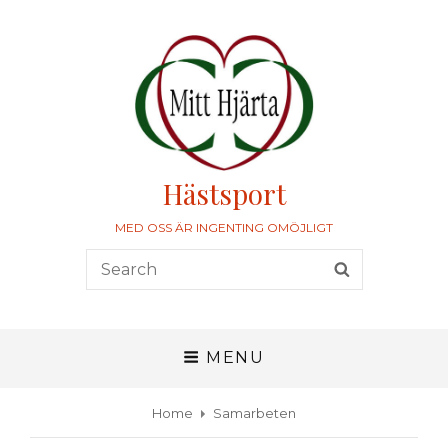
Hästsport
MED OSS ÄR INGENTING OMÖJLIGT
Search
SEARCH
for:
MENU
Home
Samarbeten